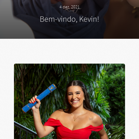
4 dez, 2021
Bem-vindo, Kevin!