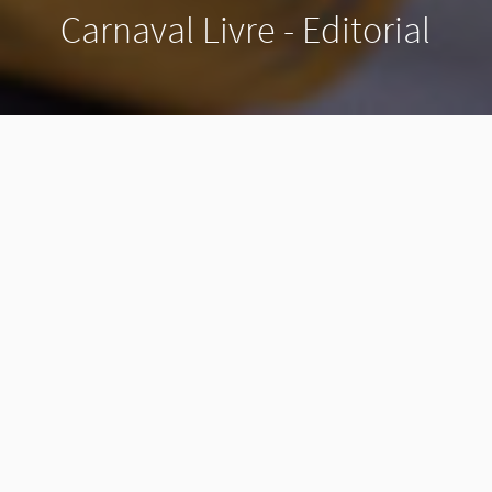
Carnaval Livre - Editorial
Produção: ModelsLAB
Beleza: Estética Fonte da Beleza
Fotografia: Isaías Mattos
Assistente de Fotografia: Paulo Machado
Figurino:
Chica Bolacha
e acervo pessoal