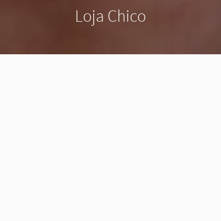
Loja Chico
A gente inaugura nosso blog contando sobre um
ensaio super divertido que fizemos pra
Loja Chico
.
Todo mundo sabe que quando a gente faz o que
gosta, não precisa trabalhar. E esses dois ensaios
em especial foram uma delícia de fazer!
O primeiro foi com o super querido
Rodox
(grande