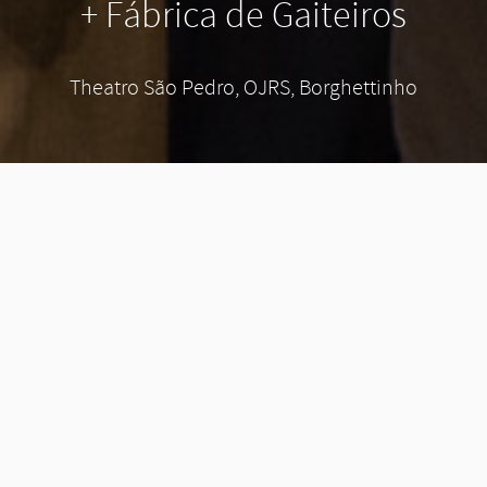
+ Fábrica de Gaiteiros
Theatro São Pedro, OJRS, Borghettinho